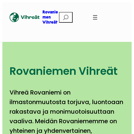
Siirry
sisältöön
Rovanie
Etsi
men
Vihreät
Rovaniemen Vihreät
Vihreä Rovaniemi on
ilmastonmuutosta torjuva, luontoaan
rakastava ja monimuotoisuuttaan
vaaliva. Meidän Rovaniememme on
yhteinen ja yhdenvertainen,