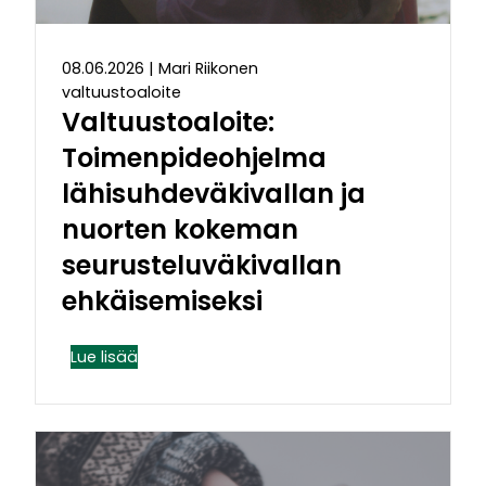
08.06.2026
|
Mari Riikonen
valtuustoaloite
Valtuustoaloite:
Toimenpideohjelma
lähisuhdeväkivallan ja
nuorten kokeman
seurusteluväkivallan
ehkäisemiseksi
Lue lisää