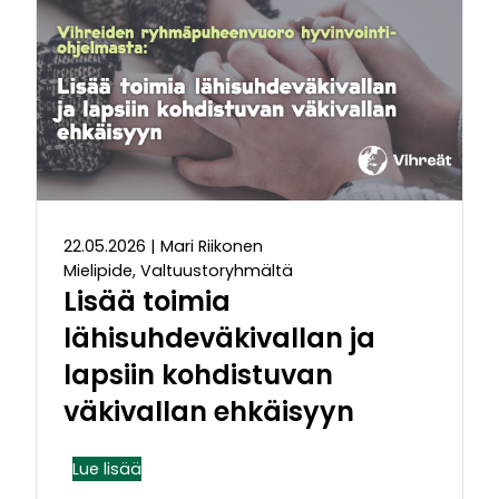
22.05.2026
|
Mari Riikonen
Mielipide, Valtuustoryhmältä
Lisää toimia
lähisuhdeväkivallan ja
lapsiin kohdistuvan
väkivallan ehkäisyyn
Lue lisää