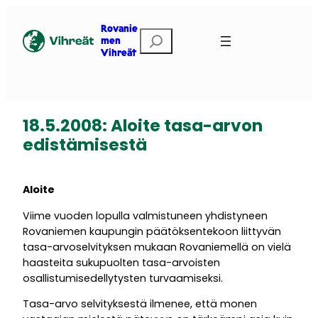
Siirry
sisältöön
Rovanie
Etsi
men
Vihreät
18.5.2008: Aloite tasa-arvon
edistämisestä
Aloite
Viime vuoden lopulla valmistuneen yhdistyneen
Rovaniemen kaupungin päätöksentekoon liittyvän
tasa-arvoselvityksen mukaan Rovaniemellä on vielä
haasteita sukupuolten tasa-arvoisten
osallistumisedellytysten turvaamiseksi.
Tasa-arvo selvityksestä ilmenee, että monen