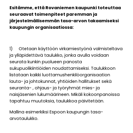
Esitämme, että Rovaniemen kaupunki toteuttaa
seuraavat toimenpiteet paremman ja
järjestelmällisemmän tasa-arvon takaamiseksi
kaupungin organisaatiossa:
1) Otetaan käyttöön virkamiestyönä valmisteltava
ja ylläpidettävä taulukko, jonka avulla voidaan
seurata kunkin puolueen panosta
sukupuolikiintiöiden noudattamiseksi. Taulukkoon
listataan kaikki luottamushenkilöorganisaation
lauta- ja johtokunnat, yhtiöiden hallitukset sekä
seuranta- , ohjaus- ja työryhmät mies- ja
naisjäsenien lukumäärineen. Mikäli kokoonpanoissa
tapahtuu muutoksia, taulukkoa päivitetään.
Mallina esimerkiksi Espoon kaupungin tasa-
arvotaulukko.