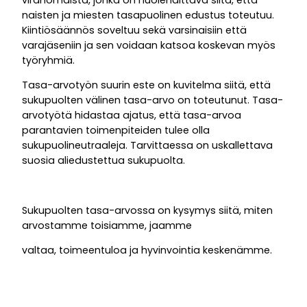
viranomaista, jonka on huolehdittava siitä, että
naisten ja miesten tasapuolinen edustus toteutuu.
Kiintiösäännös soveltuu sekä varsinaisiin että
varajäseniin ja sen voidaan katsoa koskevan myös
työryhmiä.
Tasa-arvotyön suurin este on kuvitelma siitä, että
sukupuolten välinen tasa-arvo on toteutunut. Tasa-
arvotyötä hidastaa ajatus, että tasa-arvoa
parantavien toimenpiteiden tulee olla
sukupuolineutraaleja. Tarvittaessa on uskallettava
suosia aliedustettua sukupuolta.
Sukupuolten tasa-arvossa on kysymys siitä, miten
arvostamme toisiamme, jaamme
valtaa, toimeentuloa ja hyvinvointia keskenämme.