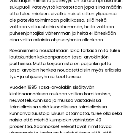
vastaajan mielestä pätevyys on tärkeämpi asia kuin
sukupuoli. Pätevyyttä korostetaan jopa siinä määrin,
että tulee mieleen, eivätkö naiset sitten ylipäänsä
ole päteviä toimimaan politiikassa, sillä heitä
valitaan valtuustoihin vähemmän, heitä valitaan
puheenjohtajiksi vähemmän ja heitä ei läheskään
aina valita erilaisiin ohjausryhmiin ollenkaan.
Rovaniemellä noudatetaan lakia tarkasti mitä tulee
lautakuntien kokoonpanoon tasa-arvokiintiön
puitteissa. Mutta korjaamista on paljonkin jotta
tasa-arvolain henkeä noudatettaisiin myös erilaisia
työ- ja ohjausryhmiä koottaessa.
Vuoden 1995 Tasa-arvolakiin sisältyvän
kiintiösäännöksen mukaan valtion komiteoissa,
neuvottelukunnissa ja muissa vastaavissa
toimielimissä sekä kunnallisissa toimielimissä
kunnanvaltuustoja lukuun ottamatta, tulee olla sekä
naisia että miehiä kumpiakin vähintään 40
prosenttia. Säännökset velvoittavat nimittävää