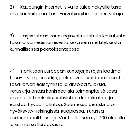
2) Kaupungin internet-sivuille tulee näkyville tasa-
arvosuunnitelma, tasa-arvotyöryhmä ja sen vetäjä.
3) Järjestetään kaupunginvaltuutetuille koulutusta
tasa-arvon edistämisestä sekä sen merkityksestä
kunnallisessa päätöksenteossa.
4) Hankitaan Euroopan kuntajärjestöjen laatima
tasa-arvon peruskirja, jonka avulla voidaan seurata
tasa-arvon edistymistä ja arvioida tuloksia.
Peruskirja antaa konkreettisia toimenpiteitä tasa-
arvon edistämiseksi, vahvistaa demokratiaa ja
edistää hyvää hallintoa. Suomessa peruskirja on
hyväksytty Helsingissä, Kuopiossa, Turussa,
Uudenmaanliitossa ja Vantaalla sekä yli 700 alueella
ja kunnassa Euroopassa.