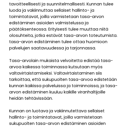
tavoitteellisesti ja suunnitelmallisesti. Kunnan tulee
luoda ja vakiinnuttaa sellaiset hallinto- ja
toimintatavat, joilla varmistetaan tasa-arvon
edistäminen asioiden valmistelussa ja
päätöksenteossa. Erityisesti tulee muuttaa niitä
olosuhteita, jotka estävät tasa-arvon toteutumista.
tasa-arvon edistäminen tulee ottaa huomioon
palvelujen saatavuudessa ja tarjonnassa.
Tasa-arvolain mukaista velvoitetta edistää tasa-
arvoa kaikessa toiminnassa kutsutaan myös
valtavirtaistamiseksi. Valtavirtaistaminen siis
tarkoittaa, että sukupuolten tasa-arvoa edistetään
kunnan kaikissa palveluissa ja toiminnoissa, ja tasa-
arvon edistäminen kuuluu kaikille viranhaltijoille
heidän tehtävissään.
Kunnan on luotava ja vakiinnutettava sellaiset
hallinto- ja toimintatavat, joilla varmistetaan
sukupuolten tasa-arvon edistäminen asioiden