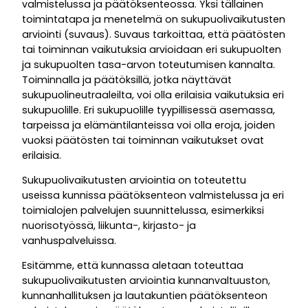
valmistelussa ja päätöksenteossa. Yksi tällainen
toimintatapa ja menetelmä on sukupuolivaikutusten
arviointi (suvaus). Suvaus tarkoittaa, että päätösten
tai toiminnan vaikutuksia arvioidaan eri sukupuolten
ja sukupuolten tasa-arvon toteutumisen kannalta.
Toiminnalla ja päätöksillä, jotka näyttävät
sukupuolineutraaleilta, voi olla erilaisia vaikutuksia eri
sukupuolille. Eri sukupuolille tyypillisessä asemassa,
tarpeissa ja elämäntilanteissa voi olla eroja, joiden
vuoksi päätösten tai toiminnan vaikutukset ovat
erilaisia.
Sukupuolivaikutusten arviointia on toteutettu
useissa kunnissa päätöksenteon valmistelussa ja eri
toimialojen palvelujen suunnittelussa, esimerkiksi
nuorisotyössä, liikunta-, kirjasto- ja
vanhuspalveluissa.
Esitämme, että kunnassa aletaan toteuttaa
sukupuolivaikutusten arviointia kunnanvaltuuston,
kunnanhallituksen ja lautakuntien päätöksenteon