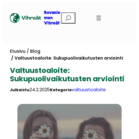
Siirry
sisältöön
Rovanie
Etsi
men
Vihreät
Etusivu
Blog
Valtuustoaloite: Sukupuolivaikutusten arviointi
Valtuustoaloite:
Sukupuolivaikutusten arviointi
24.2.2025
valtuustoaloite
Julkaistu
Kategoria