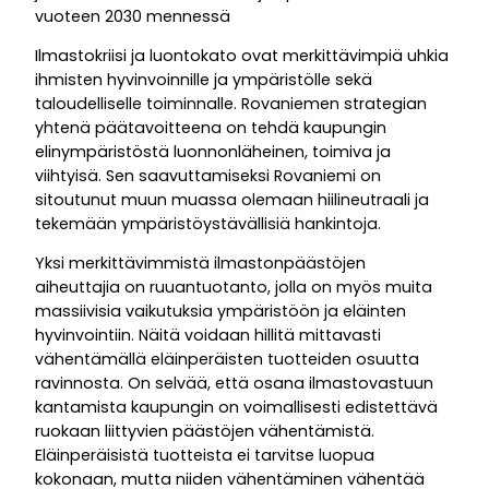
vuoteen 2030 mennessä
Ilmastokriisi ja luontokato ovat merkittävimpiä uhkia
ihmisten hyvinvoinnille ja ympäristölle sekä
taloudelliselle toiminnalle. Rovaniemen strategian
yhtenä päätavoitteena on tehdä kaupungin
elinympäristöstä luonnonläheinen, toimiva ja
viihtyisä. Sen saavuttamiseksi Rovaniemi on
sitoutunut muun muassa olemaan hiilineutraali ja
tekemään ympäristöystävällisiä hankintoja.
Yksi merkittävimmistä ilmastonpäästöjen
aiheuttajia on ruuantuotanto, jolla on myös muita
massiivisia vaikutuksia ympäristöön ja eläinten
hyvinvointiin. Näitä voidaan hillitä mittavasti
vähentämällä eläinperäisten tuotteiden osuutta
ravinnosta. On selvää, että osana ilmastovastuun
kantamista kaupungin on voimallisesti edistettävä
ruokaan liittyvien päästöjen vähentämistä.
Eläinperäisistä tuotteista ei tarvitse luopua
kokonaan, mutta niiden vähentäminen vähentää