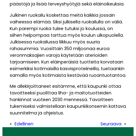
päästöjä ja lisää terveyshyötyjä sekä eläinoikeuksia.
Julkinen ruokailu koskettaa meitä kaikkia jossain
vaiheessa elämää. Siksi julkisella ruokailulla on väliä.
Kun parempi ruoka tulee tutuksi jo koulussa, on
siihen helpompaa tarttua myös koulun ulkopuolella.
Julkisessa ruokailussa liikkuu myös suuria
rahasummia. Vuosittain 350 miljoonaa euroa
veronmaksajien varoja käytetään aterioiden
tarjoamiseen. Kun eläinperäisiä tuotteita korvataan
esimerkiksi kotimaisilla kasvisproteiineilla, tuetaankin
samalla myös kotimaista kestävää ruoantuotantoa.
Me allekirjoittaneet esitämme, että kaupunki ottaa
tavoitteeksi puolittaa liha- ja maitotuotteiden
hankinnat vuoteen 2030 mennessä. Tavoitteen
tukemiseksi valmistellaan kaupunkikonsernin kattava
suunnitelma ja ohjeistus.
«
Edellinen
Seuraava
»