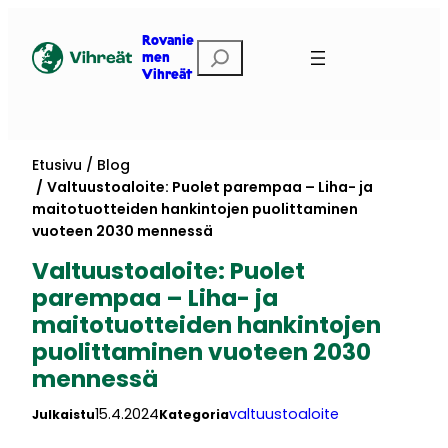
Siirry
sisältöön
Rovanie
Etsi
men
Vihreät
Etusivu
Blog
Valtuustoaloite: Puolet parempaa – Liha- ja
maitotuotteiden hankintojen puolittaminen
vuoteen 2030 mennessä
Valtuustoaloite: Puolet
parempaa – Liha- ja
maitotuotteiden hankintojen
puolittaminen vuoteen 2030
mennessä
15.4.2024
valtuustoaloite
Julkaistu
Kategoria