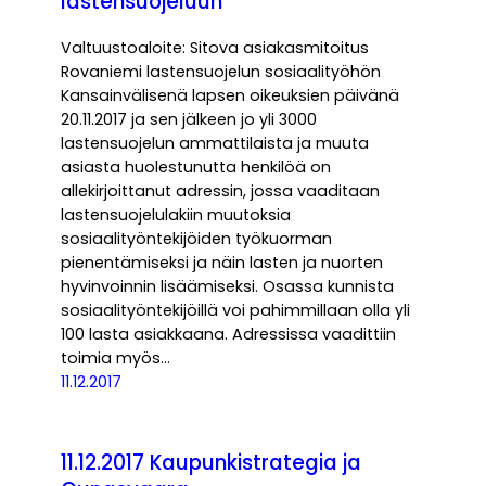
lastensuojeluun
Valtuustoaloite: Sitova asiakasmitoitus
Rovaniemi lastensuojelun sosiaalityöhön
Kansainvälisenä lapsen oikeuksien päivänä
20.11.2017 ja sen jälkeen jo yli 3000
lastensuojelun ammattilaista ja muuta
asiasta huolestunutta henkilöä on
allekirjoittanut adressin, jossa vaaditaan
lastensuojelulakiin muutoksia
sosiaalityöntekijöiden työkuorman
pienentämiseksi ja näin lasten ja nuorten
hyvinvoinnin lisäämiseksi. Osassa kunnista
sosiaalityöntekijöillä voi pahimmillaan olla yli
100 lasta asiakkaana. Adressissa vaadittiin
toimia myös…
11.12.2017
11.12.2017 Kaupunkistrategia ja