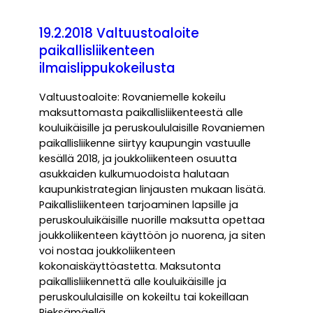
19.2.2018 Valtuustoaloite
paikallisliikenteen
ilmaislippukokeilusta
Valtuustoaloite: Rovaniemelle kokeilu
maksuttomasta paikallisliikenteestä alle
kouluikäisille ja peruskoululaisille Rovaniemen
paikallisliikenne siirtyy kaupungin vastuulle
kesällä 2018, ja joukkoliikenteen osuutta
asukkaiden kulkumuodoista halutaan
kaupunkistrategian linjausten mukaan lisätä.
Paikallisliikenteen tarjoaminen lapsille ja
peruskouluikäisille nuorille maksutta opettaa
joukkoliikenteen käyttöön jo nuorena, ja siten
voi nostaa joukkoliikenteen
kokonaiskäyttöastetta. Maksutonta
paikallisliikennettä alle kouluikäisille ja
peruskoululaisille on kokeiltu tai kokeillaan
Pieksämäellä…