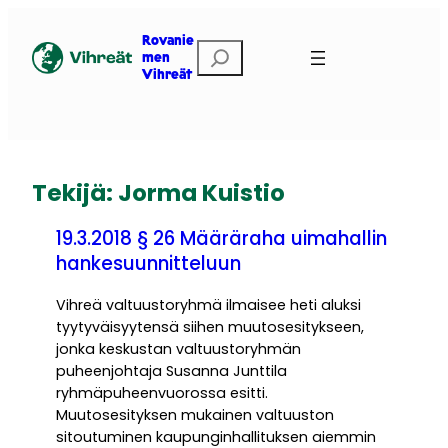
Siirry
sisältöön
Rovanie
Etsi
men
Vihreät
Tekijä:
Jorma Kuistio
19.3.2018 § 26 Määräraha uimahallin
hankesuunnitteluun
Vihreä valtuustoryhmä ilmaisee heti aluksi
tyytyväisyytensä siihen muutosesitykseen,
jonka keskustan valtuustoryhmän
puheenjohtaja Susanna Junttila
ryhmäpuheenvuorossa esitti.
Muutosesityksen mukainen valtuuston
sitoutuminen kaupunginhallituksen aiemmin