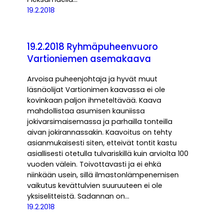
19.2.2018
19.2.2018 Ryhmäpuheenvuoro
Vartioniemen asemakaava
Arvoisa puheenjohtaja ja hyvät muut
läsnäolijat Vartionimen kaavassa ei ole
kovinkaan paljon ihmeteltävää. Kaava
mahdollistaa asumisen kauniissa
jokivarsimaisemassa ja parhailla tonteilla
aivan jokirannassakin. Kaavoitus on tehty
asianmukaisesti siten, etteivät tontit kastu
asiallisesti otetulla tulvariskillä kuin arviolta 100
vuoden välein. Toivottavasti ja ei ehkä
niinkään usein, sillä ilmastonlämpenemisen
vaikutus kevättulvien suuruuteen ei ole
yksiselitteistä. Sadannan on…
19.2.2018