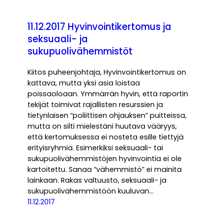
11.12.2017 Hyvinvointikertomus ja
seksuaali- ja
sukupuolivähemmistöt
Kiitos puheenjohtaja, Hyvinvointikertomus on
kattava, mutta yksi asia loistaa
poissaoloaan. Ymmärrän hyvin, että raportin
tekijät toimivat rajallisten resurssien ja
tietynlaisen “poliittisen ohjauksen” puitteissa,
mutta on silti mielestäni huutava vääryys,
että kertomuksessa ei nosteta esille tiettyjä
erityisryhmiä. Esimerkiksi seksuaali- tai
sukupuolivähemmistöjen hyvinvointia ei ole
kartoitettu. Sanaa “vähemmistö” ei mainita
lainkaan. Rakas valtuusto, seksuaali- ja
sukupuolivähemmistöön kuuluvan…
11.12.2017