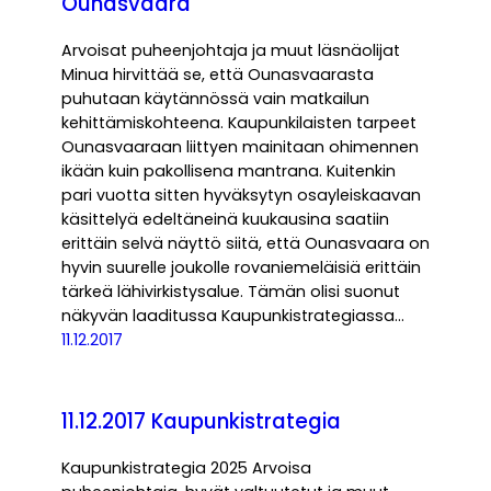
Ounasvaara
Arvoisat puheenjohtaja ja muut läsnäolijat
Minua hirvittää se, että Ounasvaarasta
puhutaan käytännössä vain matkailun
kehittämiskohteena. Kaupunkilaisten tarpeet
Ounasvaaraan liittyen mainitaan ohimennen
ikään kuin pakollisena mantrana. Kuitenkin
pari vuotta sitten hyväksytyn osayleiskaavan
käsittelyä edeltäneinä kuukausina saatiin
erittäin selvä näyttö siitä, että Ounasvaara on
hyvin suurelle joukolle rovaniemeläisiä erittäin
tärkeä lähivirkistysalue. Tämän olisi suonut
näkyvän laaditussa Kaupunkistrategiassa…
11.12.2017
11.12.2017 Kaupunkistrategia
Kaupunkistrategia 2025 Arvoisa