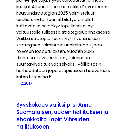
puheenjohtaja, hyvät valtuutetut ja muut
kuulijat Alkuun kiitämme kaikkia Rovaniemen
kaupunkistrategian 2025 valmisteluun
osallistuneita. Suunnittelutyö on ollut
kattavaa ja se näkyy lopullisessa, nyt
valtuustolle tulleessa strategialuonnoksessa.
Vaikka strategia keskittyykin varsinaisen
strategisen toimintasuunnitelman sijaan
toivotun lopputuloksen, vuoden 2025
tilanteen, kuvailemiseen, toiminnan
suuntaviivat tulevat selväksi. Välillä tosin
harhaudutaan jopa utopistiseen haaveiluun,
kuten liitteessä 5,…
11.12.2017
Syyskokous valitsi pj:si Anna
Suomalaisen, uuden hallituksen ja
ehdokkaita Lapin Vihreiden
hallitukseen