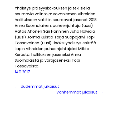
Yhdistys piti syyskokouksen ja teki siellä
seuraavia valintoja: Rovaniemen Vihreiden
hallitukseen valittiin seuraavat jäsenet 2018
Anna Suomalainen, puheenjohtaja (uusi)
Aatos Ahonen Sari Hänninen Juho Holviala
(uusi) Jorma Kuistio Tarja Suopajärvi Topi
Tossavainen (uusi) Lisäksi yhdistys esittää
Lapin Vihreiden puheenjohtajaksi Miikka
Kerästä, hallituksen jäseneksi Anna
Suomalaista ja varajäseneksi Topi
Tossavaista.
14.11.2017
←
Uudemmat julkaisut
Vanhemmat julkaisut
→