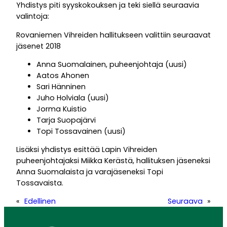
Yhdistys piti syyskokouksen ja teki siellä seuraavia
valintoja:
Rovaniemen Vihreiden hallitukseen valittiin seuraavat
jäsenet 2018
Anna Suomalainen, puheenjohtaja (uusi)
Aatos Ahonen
Sari Hänninen
Juho Holviala (uusi)
Jorma Kuistio
Tarja Suopajärvi
Topi Tossavainen (uusi)
Lisäksi yhdistys esittää Lapin Vihreiden
puheenjohtajaksi Miikka Kerästä, hallituksen jäseneksi
Anna Suomalaista ja varajäseneksi Topi
Tossavaista.
«
Edellinen
Seuraava
»