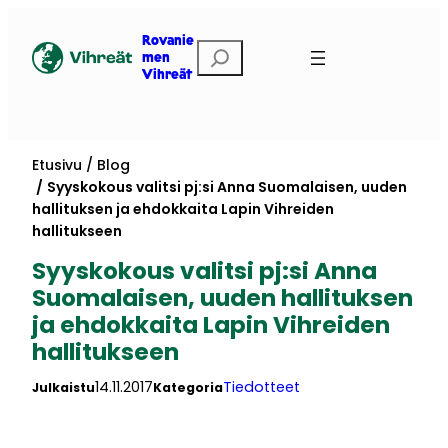
Siirry
sisältöön
Rovanie
Etsi
men
Vihreät
Etusivu
Blog
Syyskokous valitsi pj:si Anna Suomalaisen, uuden
hallituksen ja ehdokkaita Lapin Vihreiden
hallitukseen
Syyskokous valitsi pj:si Anna
Suomalaisen, uuden hallituksen
ja ehdokkaita Lapin Vihreiden
hallitukseen
14.11.2017
Tiedotteet
Julkaistu
Kategoria