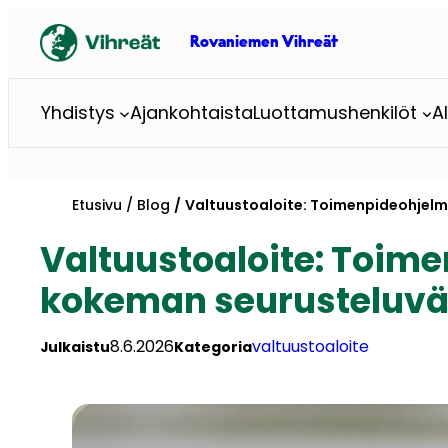
Siirry
sisältöön
Rovaniemen Vihreät
Yhdistys
Ajankohtaista
Luottamushenkilöt
A
Etusivu
Blog
Valtuustoaloite: Toimenpideohjelm
Valtuustoaloite: Toim
kokeman seurusteluvä
8.6.2026
valtuustoaloite
Julkaistu
Kategoria