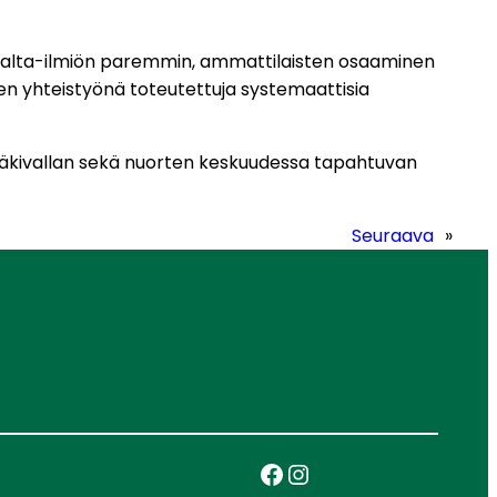
kivalta-ilmiön paremmin, ammattilaisten osaaminen
den yhteistyönä toteutettuja systemaattisia
väkivallan sekä nuorten keskuudessa tapahtuvan
Seuraava
»
Facebook
Instagram