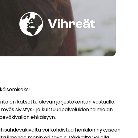
käisemiseksi
nta on katsottu olevan järjestökentän vastuulla.
yös sivistys- ja kulttuuripalveluiden toimialan
uhdeväkivallan ehkäisyyn.
Lähisuhdeväkivalta voi kohdistua henkilön nykyiseen
a ilmenee monin eri tavoin. Väkivalta voi olla