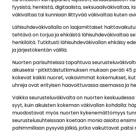
fyysistä, henkistä, digitaalista, seksuaaliväkivaltaa, 
väkivaltaa tai kunniaan liittyvää väkivaltaa kuten av
Lähisuhdeväkivallalla on laajamittaiset haittavaikutuks
tehtävä on torjua ja ehkäistä lähisuhdeväkivaltaa sekä
henkilöitä. Tutkitusti lähisuhdeväkivallan ehkäisy e
ja järjestökentän välillä.
Nuorten parisuhteissa tapahtuva seurusteluväkivalta
aikuiseksi -pitkittäistutkimuksen mukaan peräti 45 p
kokevat kaikki nuoret, vakavimmat kokemukset, kuten 
uhreja ovat erityisen haavoittuvassa asemassa ja h
Vaikka seurusteluväkivalta on nuorten keskuudessa 
syyt, kuin aikuisten kokeman väkivallan kohdalla: häp
muodostavat myös nuorten kykenemättömyys tunnista
seurustelusuhteissaan koetaan monia asioita ensimmä
pahimmillaan pysyviä jälkiä, jotka vaikuttavat paitsi