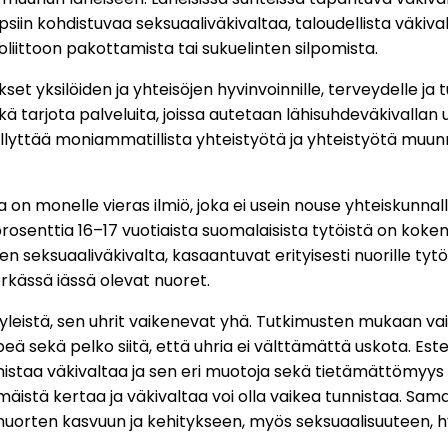
lapsiin kohdistuvaa seksuaaliväkivaltaa, taloudellista väkival
ioliittoon pakottamista tai sukuelinten silpomista.
et yksilöiden ja yhteisöjen hyvinvoinnille, terveydelle ja t
 tarjota palveluita, joissa autetaan lähisuhdeväkivallan uhr
dellyttää moniammatillista yhteistyötä ja yhteistyötä muu
 on monelle vieras ilmiö, joka ei usein nouse yhteiskunn
rosenttia 16–17 vuotiaista suomalaisista tytöistä on koke
seksuaaliväkivalta, kasaantuvat erityisesti nuorille tytöi
erkässä iässä olevat nuoret.
yleistä, sen uhrit vaikenevat yhä. Tutkimusten mukaan va
eä sekä pelko siitä, että uhria ei välttämättä uskota. Est
a väkivaltaa ja sen eri muotoja sekä tietämättömyys si
istä kertaa ja väkivaltaa voi olla vaikea tunnistaa. Sam
 nuorten kasvuun ja kehitykseen, myös seksuaalisuuteen, hyv