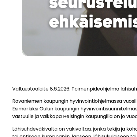
Valtuustoaloite 8.6.2026: Toimenpideohjelma lähisu
Rovaniemen kaupungin hyvinvointiohjelmassa vuosille
Esimerkiksi Oulun kaupungin hyvinvointisuunnitelmass
vastuulle ja vaikkapa Helsingin kaupungilla on jo vu
Lähisuhdeväkivalta on väkivaltaa, jonka tekijä ja ko
tai entiseen kumppaniin, lapseen, lähisukulaiseen ta