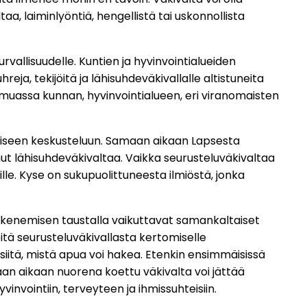
taa, laiminlyöntiä, hengellistä tai uskonnollista
urvallisuudelle. Kuntien ja hyvinvointialueiden
eja, tekijöitä ja lähisuhdeväkivallalle altistuneita
nmuassa kunnan, hyvinvointialueen, eri viranomaisten
alliseen keskusteluun. Samaan aikaan Lapsesta
nut lähisuhdeväkivaltaa. Vaikka seurusteluväkivaltaa
lle. Kyse on sukupuolittuneesta ilmiöstä, jonka
ikenemisen taustalla vaikuttavat samankaltaiset
eitä seurusteluväkivallasta kertomiselle
itä, mistä apua voi hakea. Etenkin ensimmäisissä
aan aikaan nuorena koettu väkivalta voi jättää
invointiin, terveyteen ja ihmissuhteisiin.