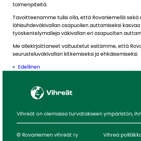
toimenpiteitä.
Tavoitteenamme tulisi olla, että Rovaniemellä sekä
lähisuhdeväkivallan osapuolien auttamiseksi kasvaa 
työskentelymalleja väkivallan eri osapuolten auttam
Me allekirjoittaneet valtuutetut esitämme, että R
seurusteluväkivallan kitkemiseksi ja ehkäisemiseksi.
«
Edellinen
Vihreät on olemassa turvatakseen ympäristön, ihmis
© Rovaniemen vihreät ry
Vihreä politiikk