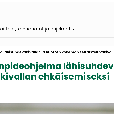
loitteet, kannanotot ja ohjelmat
a lähisuhdeväkivallan ja nuorten kokeman seurusteluväkival
enpideohjelma lähisuhdev
kivallan ehkäisemiseksi