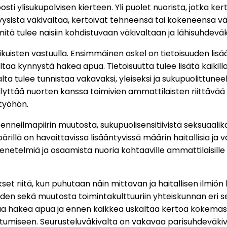
osti ylisukupolvisen kierteen. Yli puolet nuorista, jotka
fyysistä väkivaltaa, kertoivat tehneensä tai kokeneensa
tä tulee naisiin kohdistuvaan väkivaltaan ja lähisuhdevä
kuisten vastuulla. Ensimmäinen askel on tietoisuuden lisä
 kynnystä hakea apua. Tietoisuutta tulee lisätä kaikilla a
ta tulee tunnistaa vakavaksi, yleiseksi ja sukupuolittuneeks
yttää nuorten kanssa toimivien ammattilaisten riittävää k
 työhön.
senneilmapiirin muutosta, sukupuolisensitiivistä seksuaali
llä on havaittavissa lisääntyvissä määrin haitallisia ja vä
enetelmiä ja osaamista nuoria kohtaaville ammattilaisille
ukset riitä, kun puhutaan näin mittavan ja haitallisen ilm
uuden sekä muutosta toimintakulttuuriin yhteiskunnan eri s
taa hakea apua ja ennen kaikkea uskaltaa kertoa kokemastaan 
uuttumiseen. Seurusteluväkivalta on vakavaa parisuhdeväki