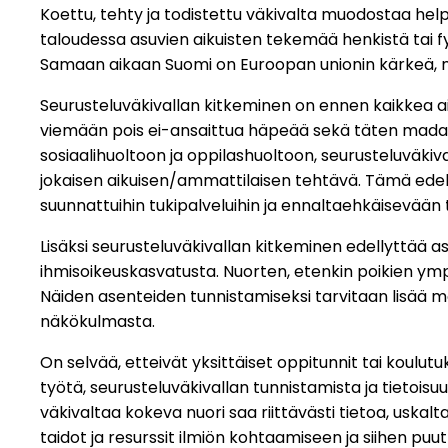
Koettu, tehty ja todistettu väkivalta muodostaa help
taloudessa asuvien aikuisten tekemää henkistä tai 
Samaan aikaan Suomi on Euroopan unionin kärkeä, mi
Seurusteluväkivallan kitkeminen on ennen kaikkea ai
viemään pois ei-ansaittua häpeää sekä täten madaltaa
sosiaalihuoltoon ja oppilashuoltoon, seurusteluväkival
jokaisen aikuisen/ammattilaisen tehtävä. Tämä edell
suunnattuihin tukipalveluihin ja ennaltaehkäisevään
Lisäksi seurusteluväkivallan kitkeminen edellyttää a
ihmisoikeuskasvatusta. Nuorten, etenkin poikien ympäri
Näiden asenteiden tunnistamiseksi tarvitaan lisää m
näkökulmasta.
On selvää, etteivät yksittäiset oppitunnit tai koulut
työtä, seurusteluväkivallan tunnistamista ja tietois
väkivaltaa kokeva nuori saa riittävästi tietoa, uskal
taidot ja resurssit ilmiön kohtaamiseen ja siihen p