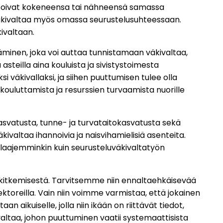
 kertoivat kokeneensa tai nähneensä samassa
 väkivaltaa myös omassa seurustelusuhteessaan.
kivaltaan.
äminen, joka voi auttaa tunnistamaan väkivaltaa,
steilla aina kouluista ja sivistystoimesta
i väkivallaksi, ja siihen puuttumisen tulee olla
ouluttamista ja resurssien turvaamista nuorille
kasvatusta, tunne- ja turvataitokasvatusta sekä
kivaltaa ihannoivia ja naisvihamielisiä asenteita.
 laajemminkin kuin seurusteluväkivaltatyön
iön kitkemisestä. Tarvitsemme niin ennaltaehkäisevää
ektoreilla. Vain niin voimme varmistaa, että jokainen
aikuiselle, jolla niin ikään on riittävät tiedot,
valtaa, johon puuttuminen vaatii systemaattisista