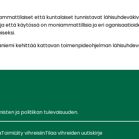
 ammattilaiset että kuntalaiset tunnistavat lähisuhdevä
ja että käytössä on moniammattillisia ja eri oganisaatioi
iseksi.
ovaniemi kehittää kattavan toimenpideohjelman lähisuhde
ten ja politiikan tulevaisuuden.
a
Toimi
Liity vihreisiin
Tilaa vihreiden uutiskirje