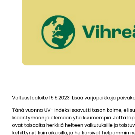
Valtuustoaloite 15.5.2023: Lisää varjopaikkoja päiväkot
Tänä vuonna UV- indeksi saavutti tason kolme, eli
lisääntymään ja olemaan yhä kuumempia. Jotta lapset vo
ovat toisaalta herkkiä helteen vaikutuksille ja tois
kehittynyt kuin aikuisilla, ja he kärsivät helpommi