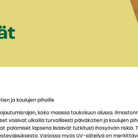
ien ja koulujen pihoille
 suojautumisrajan, koko maassa toukokuun alussa. Ilmast
isivat ulkoilla turvallisesti päiväkotien ja koulujen pihoill
tuvat palamiset lapsena lisäävät tutkitusti ihosyövän ris
n nestevajauksesta. Varjossa myös UV-säteilyä on merkitt