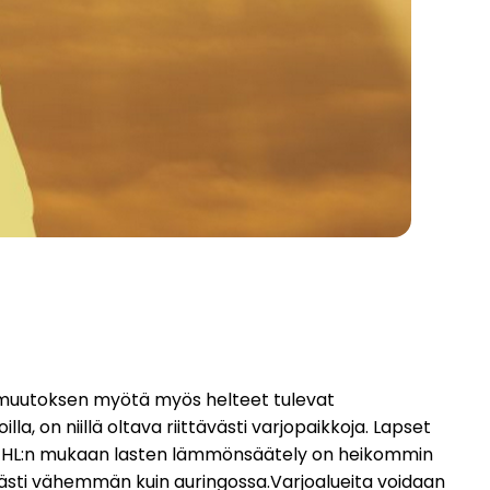
onmuutoksen myötä myös helteet tulevat
a, on niillä oltava riittävästi varjopaikkoja. Lapset
kiä. THL:n mukaan lasten lämmönsäätely on heikommin
ävästi vähemmän kuin auringossa.Varjoalueita voidaan