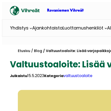
Siirry
sisältöön
Rovaniemen Vihreät
Yhdistys
Ajankohtaista
Luottamushenkilöt
A
Etusivu
Blog
Valtuustoaloite: Lisää varjopaikkoja
Valtuustoaloite: Lisää 
15.5.2023
valtuustoaloite
Julkaistu
Kategoria