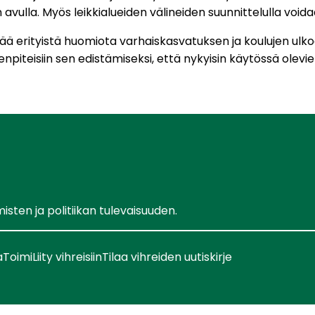
 avulla. Myös leikkialueiden välineiden suunnittelulla voi
tää erityistä huomiota varhaiskasvatuksen ja koulujen ulko
enpiteisiin sen edistämiseksi, että nykyisin käytössä olevi
ten ja politiikan tulevaisuuden.
a
Toimi
Liity vihreisiin
Tilaa vihreiden uutiskirje