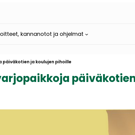
loitteet, kannanotot ja ohjelmat
 päiväkotien ja koulujen pihoille
varjopaikkoja päiväkotien 