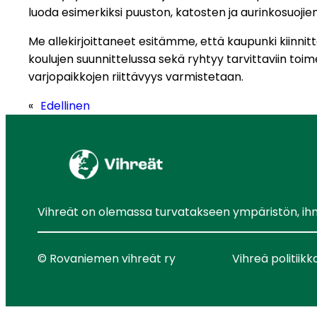
luoda esimerkiksi puuston, katosten ja aurinkosuojien
Me allekirjoittaneet esitämme, että kaupunki kiinnit
koulujen suunnittelussa sekä ryhtyy tarvittaviin toim
varjopaikkojen riittävyys varmistetaan.
«
Edellinen
Vihreät on olemassa turvatakseen ympäristön, ihmis
© Rovaniemen vihreät ry
Vihreä politiikk