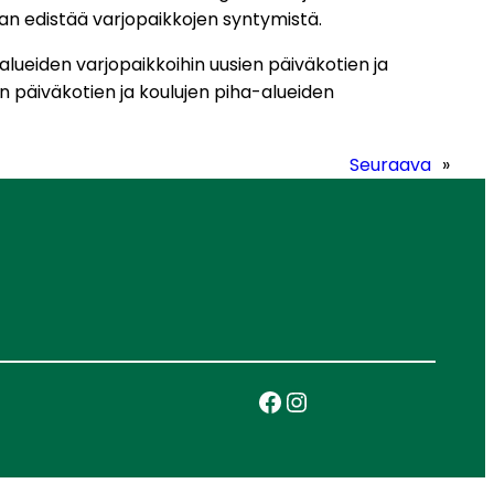
daan edistää varjopaikkojen syntymistä.
alueiden varjopaikkoihin uusien päiväkotien ja
en päiväkotien ja koulujen piha-alueiden
Seuraava
»
Facebook
Instagram