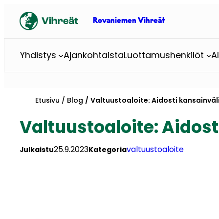
Siirry
sisältöön
Rovaniemen Vihreät
Yhdistys
Ajankohtaista
Luottamushenkilöt
A
Etusivu
Blog
Valtuustoaloite: Aidosti kansainväl
Valtuustoaloite: Aidos
25.9.2023
valtuustoaloite
Julkaistu
Kategoria