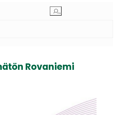
Etsi
imätön Rovaniemi