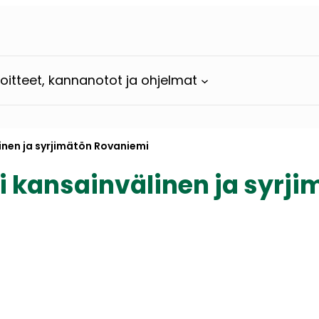
loitteet, kannanotot ja ohjelmat
inen ja syrjimätön Rovaniemi
ti kansainvälinen ja syrj