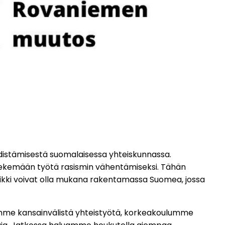
distämisestä suomalaisessa yhteiskunnassa.
tekemään työtä rasismin vähentämiseksi. Tähän
ikki voivat olla mukana rakentamassa Suomea, jossa
eemme kansainvälistä yhteistyötä, korkeakoulumme