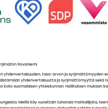
 syrjimätön Rovaniemi
n yhdenvertaisuuden, tasa-arvon ja syrjimättömyyden e
 edistämään yhdenvertaisuutta ja syrjimättömyyttä sekä 
aa koko suomalaisen yhteiskunnan. Hallituksen mukaan ka
ngeista. Meillä käy vuosittain tuhansia matkailijoita, t