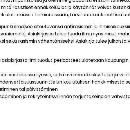
imintaympäristöissä ja olemme globaalisti erittäin tunne
mitä rasistiset ennakkoluulot ja käytännöt voivat kuitenk
uulot omassa toiminnassaan, tarvitaan konkreettisia antir
nki ilmaisee sitoutuvansa antirasismiin ja ihmisoikeuksiin 
vaniemellä. Asiakirjassa tulee tuoda ilmi myös muut mahdo
 sekä rasismin vähentämiseksi. Asiakirja tulee julkaista v
asiakirjassa ilmi tuodut periaatteet ulotetaan kaupungin to
innän vastaisessa työssä, sekä avoimen keskustelun ja vu
yhdenvertaisuussuunnittelun koulutuksen hankkimisesta sek
timinen tai päivittäminen
ääminen ja rekrytointisyrjinnän torjuntakeinojen vahvis