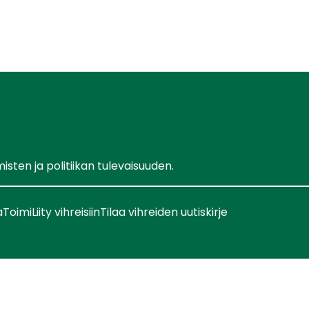
ten ja politiikan tulevaisuuden.
a
Toimi
Liity vihreisiin
Tilaa vihreiden uutiskirje