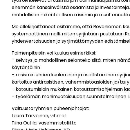
työskentelevät arktisissa ja maailmanlaajuisissa to
enemmän kansainvälistä osaamista ja investointeja, 
mahdollisen rakenteellisen rasismin ja muut ennakkol
Me allekirjoittaneet esitämme, että Rovaniemen kaupu
systemaattinen malli, miten syrjintään puututaan Ro
yhdenvertaisuuden ja syrjimättömyyden edistämiseksi
Toimenpiteisiin voi kuulua esimerkiksi:
– selvitys ja mahdollinen selonteko siitä, miten nämä 
käytäntöihin
– rasismin uhrien kuuleminen ja osallistaminen syrj
kartoitus antirasistisen, vähemmistöasioiden ja/tai 
– kotoutumislain mukainen kotouttamisohjelman laa
– työelämän monimuotoisuuden suunnitelmallinen lis
Valtuustoryhmien puheenjohtajat:
Laura Tarvainen, vihreät
Tiina Outila, vasemmistoliitto