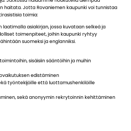
ttuja. Jatkossa haluamme houkutella aiempaa
in haitata. Jotta Rovaniemen kaupunki voi tunnistaa
asistisia toimia:
laatimalla asiakirjan, jossa kuvataan selkeä ja
lliset toimenpiteet, joihin kaupunki ryhtyy
ähintään suomeksi ja englanniksi.
imintoihin, sisäisiin sääntöihin ja muihin
orovaikutuksen edistäminen
ä työntekijöille että luottamushenkilöille
taminen, sekä anonyymin rekrytoinnin kehittäminen