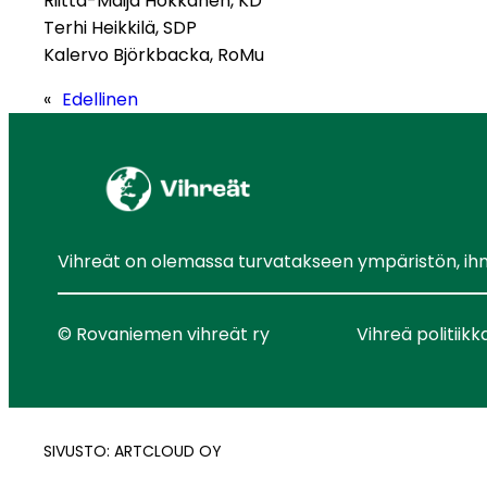
Riitta-Maija Hokkanen, KD
Terhi Heikkilä, SDP
Kalervo Björkbacka, RoMu
«
Edellinen
Vihreät on olemassa turvatakseen ympäristön, ihmis
© Rovaniemen vihreät ry
Vihreä politiikk
SIVUSTO: ARTCLOUD OY