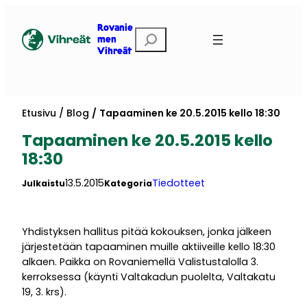
Siirry
sisältöön
Rovanie
Etsi
men
Vihreät
Etusivu
Blog
Tapaaminen ke 20.5.2015 kello 18:30
Tapaaminen ke 20.5.2015 kello
18:30
13.5.2015
Tiedotteet
Julkaistu
Kategoria
Yhdistyksen hallitus pitää kokouksen, jonka jälkeen
järjestetään tapaaminen muille aktiiveille kello 18:30
alkaen. Paikka on Rovaniemellä Valistustalolla 3.
kerroksessa (käynti Valtakadun puolelta, Valtakatu
19, 3. krs).