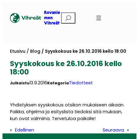
Siirry
sisältöön
Rovanie
Etsi
men
Vihreät
Etusivu
Blog
Syyskokous ke 26.10.2016 kello 18:00
Syyskokous ke 26.10.2016 kello
18:00
13.9.2016
Tiedotteet
Julkaistu
Kategoria
Yhdistyksen syyskokous otsikon mukaiseen aikaan.
Paikka, ohjelma ja esityslista tiedoksi sitä mukaan,
kun ovat valmiina. Tervetuloa paikalle!
«
Edellinen
Seuraava
»