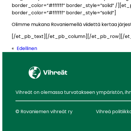
border_color=”#ffffff” border_style=”solid” /][et
border_color=”#ffffff” border_style=”solid”]
Olimme mukana Rovaniemellä viidettä kertaa järjest
[/et_pb_text][/et_pb_column][/et_pb_row][/et
«
Edellinen
Vihreät on olemassa turvatakseen ympäristön, ihmis
© Rovaniemen vihreät ry
Vihreä politiikk