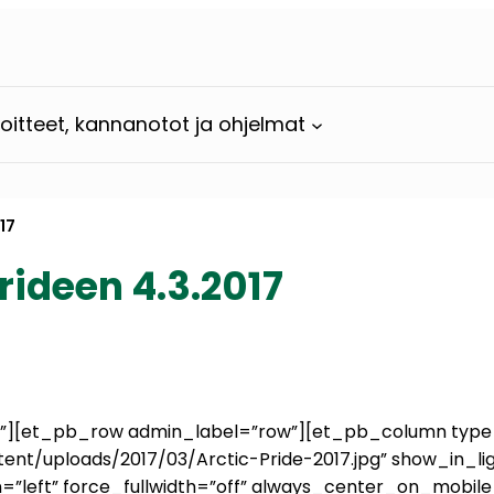
loitteet, kannanotot ja ohjelmat
17
rideen 4.3.2017
ion”][et_pb_row admin_label=”row”][et_pb_column typ
ent/uploads/2017/03/Arctic-Pride-2017.jpg” show_in_l
ign=”left” force_fullwidth=”off” always_center_on_mobi