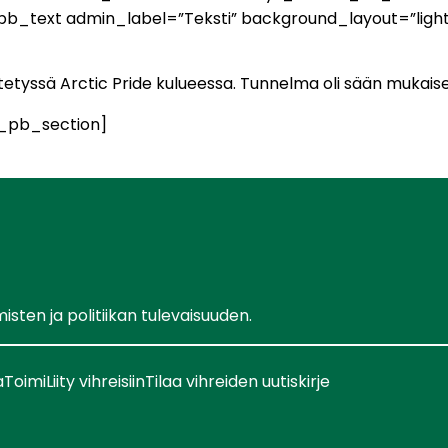
_pb_text admin_label=”Teksti” background_layout=”light
etyssä Arctic Pride kulueessa. Tunnelma oli sään mukaise
_pb_section]
ten ja politiikan tulevaisuuden.
a
Toimi
Liity vihreisiin
Tilaa vihreiden uutiskirje