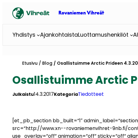
Siirry
sisältöön
Rovaniemen Vihreät
Yhdistys
Ajankohtaista
Luottamushenkilöt
A
Etusivu
Blog
Osallistuimme Arctic Prideen 4.3.20
Osallistuimme Arctic P
14.3.2017
Tiedotteet
Julkaistu
Kategoria
[et_pb_section bb_built=”1″ admin_label=”sect
src=”http://www.xn--rovaniemenvihret-9nb.fi/cont
use_overlay=”off” animation=”off” sticky=”off” al