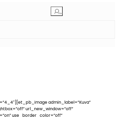
Etsi
e=”4_4″][et_pb_image admin_label=”Kuva”
ightbox=”off” url_new_window=”off”
le=”on” use_border_color=”off”