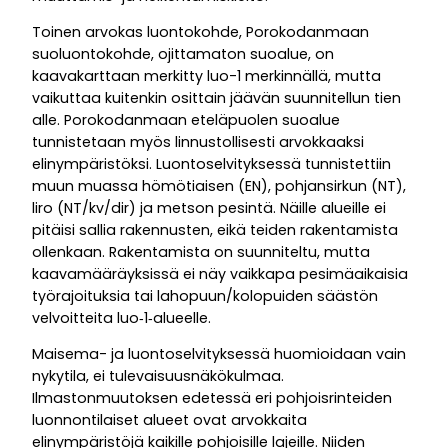
Toinen arvokas luontokohde, Porokodanmaan
suoluontokohde, ojittamaton suoalue, on
kaavakarttaan merkitty luo-1 merkinnällä, mutta
vaikuttaa kuitenkin osittain jäävän suunnitellun tien
alle. Porokodanmaan eteläpuolen suoalue
tunnistetaan myös linnustollisesti arvokkaaksi
elinympäristöksi. Luontoselvityksessä tunnistettiin
muun muassa hömötiaisen (EN), pohjansirkun (NT),
liro (NT/kv/dir) ja metson pesintä. Näille alueille ei
pitäisi sallia rakennusten, eikä teiden rakentamista
ollenkaan. Rakentamista on suunniteltu, mutta
kaavamääräyksissä ei näy vaikkapa pesimäaikaisia
työrajoituksia tai lahopuun/kolopuiden säästön
velvoitteita luo‑1‑alueelle.
Maisema- ja luontoselvityksessä huomioidaan vain
nykytila, ei tulevaisuusnäkökulmaa.
Ilmastonmuutoksen edetessä eri pohjoisrinteiden
luonnontilaiset alueet ovat arvokkaita
elinympäristöjä kaikille pohjoisille lajeille. Niiden