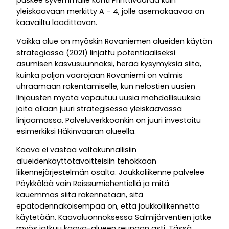
puskee syvemmälle kohti Printtivaaraa kuin
yleiskaavaan merkitty A – 4, jolle asemakaavaa on
kaavailtu laadittavan.
Vaikka alue on myöskin Rovaniemen alueiden käytön
strategiassa (2021) linjattu potentiaaliseksi
asumisen kasvusuunnaksi, herää kysymyksiä siitä,
kuinka paljon vaarojaan Rovaniemi on valmis
uhraamaan rakentamiselle, kun nelostien uusien
linjausten myötä vapautuu uusia mahdollisuuksia
joita ollaan juuri strategisessa yleiskaavassa
linjaamassa. Palveluverkkoonkin on juuri investoitu
esimerkiksi Häkinvaaran alueella.
Kaava ei vastaa valtakunnallisiin
alueidenkäyttötavoitteisiin tehokkaan
liikennejärjestelmän osalta. Joukkoliikenne palvelee
Pöykkölää vain Reissumiehentiellä ja mitä
kauemmas siitä rakennetaan, sitä
epätodennäköisempää on, että joukkoliikennettä
käytetään. Kaavaluonnoksessa Salmijärventien jatke
myös jatkuu kaava-alueen reunaan asti. Tässä