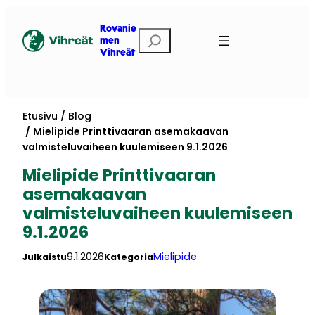
Siirry
sisältöön
Rovanie
Etsi
men
Vihreät
Etusivu
Blog
Mielipide Printtivaaran asemakaavan
valmisteluvaiheen kuulemiseen 9.1.2026
Mielipide Printtivaaran
asemakaavan
valmisteluvaiheen kuulemiseen
9.1.2026
9.1.2026
Mielipide
Julkaistu
Kategoria