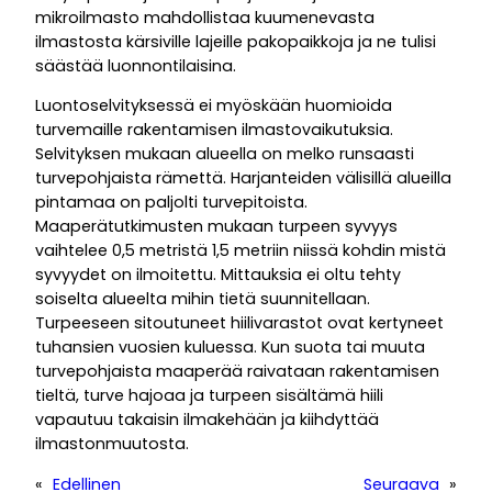
mikroilmasto mahdollistaa kuumenevasta
ilmastosta kärsiville lajeille pakopaikkoja ja ne tulisi
säästää luonnontilaisina.
Luontoselvityksessä ei myöskään huomioida
turvemaille rakentamisen ilmastovaikutuksia.
Selvityksen mukaan alueella on melko runsaasti
turvepohjaista rämettä. Harjanteiden välisillä alueilla
pintamaa on paljolti turvepitoista.
Maaperätutkimusten mukaan turpeen syvyys
vaihtelee 0,5 metristä 1,5 metriin niissä kohdin mistä
syvyydet on ilmoitettu. Mittauksia ei oltu tehty
soiselta alueelta mihin tietä suunnitellaan.
Turpeeseen sitoutuneet hiilivarastot ovat kertyneet
tuhansien vuosien kuluessa. Kun suota tai muuta
turvepohjaista maaperää raivataan rakentamisen
tieltä, turve hajoaa ja turpeen sisältämä hiili
vapautuu takaisin ilmakehään ja kiihdyttää
ilmastonmuutosta.
«
Edellinen
Seuraava
»