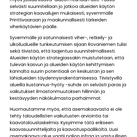
selvästi suunnitellaan jo jatkoa alueiden käytön
strategian kaavailujen mukaisesti, syvemmälle
Printtivaaraan ja maakunnallisesti tärkeiden
viherkäytävien päälle.
Syvemmälle ja satunnaisesti viher-, retkeily- ja
ulkoilualueille tunkeutumisen sijaan Rovaniemen tulisi
sekä tiivistää, että laajentua suunnitelmallisesti.
Alueiden käytön strategiassakin muistutetaan, että
tulevan kasvun ja alueiden käytön kehittymisen
kannalta suurin potentiaali on keskustan ja sen
lähialueiden täydennysrakentamisessa. Tiivistyvillä
alueilla kustannus-hyöty -suhde on selvästi paras ja
vaikutukset ilmastonmuutoksen hillinnän ja
kestävyyden näkökulmasta parhaimmat.
Huomautamme myös, että asemakaavasta ei ole
tehty taloudellisten vaikutusten arviointia tai
kaavatalouslaskelmia. Kysyimme tätä erikseen
kaavasuunnittelijalta ja kaavoituspäälliköltä. Uusi
asemakaava-alue vaatii paljon infraa ja vastuullisen