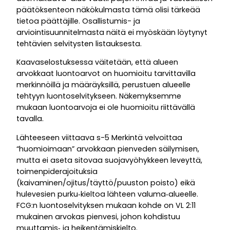
päätöksenteon näkökulmasta tämä olisi tärkeää
tietoa päättäjille. Osallistumis- ja
arviointisuunnitelmasta näitä ei myöskään löytynyt
tehtävien selvitysten listauksesta.
Kaavaselostuksessa väitetään, että alueen
arvokkaat luontoarvot on huomioitu tarvittavilla
merkinnöillä ja määräyksillä, perustuen alueelle
tehtyyn luontoselvitykseen. Näkemyksemme
mukaan luontoarvoja ei ole huomioitu riittävällä
tavalla.
Lähteeseen viittaava s-5 Merkintä velvoittaa
“huomioimaan” arvokkaan pienveden säilymisen,
mutta ei aseta sitovaa suojavyöhykkeen leveyttä,
toimenpiderajoituksia
(kaivaminen/ojitus/täyttö/puuston poisto) eikä
hulevesien purku‑kieltoa lähteen valuma‑alueelle.
FCG:n luontoselvityksen mukaan kohde on VL 2:11
mukainen arvokas pienvesi, johon kohdistuu
muuttamis‑ ja heikentämiskielto.