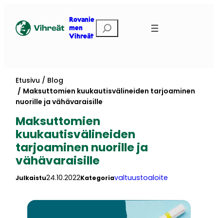
Siirry
sisältöön
Rovanie
Etsi
men
Vihreät
Etusivu
Blog
Maksuttomien kuukautisvälineiden tarjoaminen
nuorille ja vähävaraisille
Maksuttomien
kuukautisvälineiden
tarjoaminen nuorille ja
vähävaraisille
24.10.2022
valtuustoaloite
Julkaistu
Kategoria