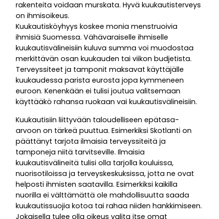
rakenteita voidaan murskata. Hyvä kuukautisterveys
on ihmisoikeus.
Kuukautisköyhyys koskee monia menstruoivia
ihmisiä Suomessa. Vähävaraiselle ihmiselle
kuukautisvälineisiin kuluva summa voi muodostaa
merkittävän osan kuukauden tai viikon budjetista.
Terveyssiteet ja tamponit maksavat käyttäjälle
kuukaudessa parista eurosta jopa kymmeneen
euroon. Kenenkään ei tulisi joutua valitsemaan
käyttääkö rahansa ruokaan vai kuukautisvälineisiin.
Kuukautisiin liittyvään taloudelliseen epätasa-
arvoon on tärkeä puuttua. Esimerkiksi Skotlanti on
päättänyt tarjota ilmaisia terveyssiteitä ja
tamponeja niitä tarvitseville. Ilmaisia
kuukautisvälineitä tulisi olla tarjolla kouluissa,
nuorisotiloissa ja terveyskeskuksissa, jotta ne ovat
helposti ihmisten saatavilla. Esimerkiksi kaikilla
nuorilla ei välttämättä ole mahdollisuutta saada
kuukautissuojia kotoa tai rahaa niiden hankkimiseen.
Jokaisella tulee olla oikeus valita itse omat