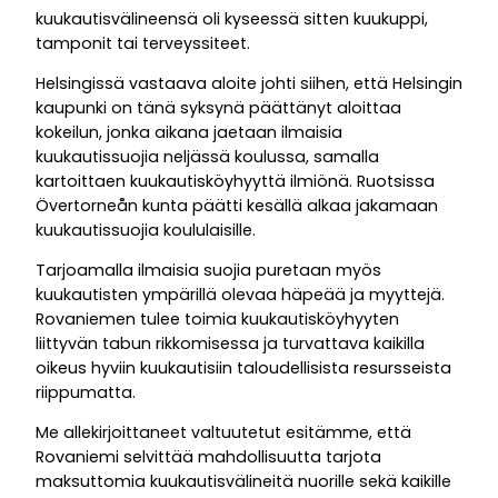
kuukautisvälineensä oli kyseessä sitten kuukuppi,
tamponit tai terveyssiteet.
Helsingissä vastaava aloite johti siihen, että Helsingin
kaupunki on tänä syksynä päättänyt aloittaa
kokeilun, jonka aikana jaetaan ilmaisia
kuukautissuojia neljässä koulussa, samalla
kartoittaen kuukautisköyhyyttä ilmiönä. Ruotsissa
Övertorneån kunta päätti kesällä alkaa jakamaan
kuukautissuojia koululaisille.
Tarjoamalla ilmaisia suojia puretaan myös
kuukautisten ympärillä olevaa häpeää ja myyttejä.
Rovaniemen tulee toimia kuukautisköyhyyten
liittyvän tabun rikkomisessa ja turvattava kaikilla
oikeus hyviin kuukautisiin taloudellisista resursseista
riippumatta.
Me allekirjoittaneet valtuutetut esitämme, että
Rovaniemi selvittää mahdollisuutta tarjota
maksuttomia kuukautisvälineitä nuorille sekä kaikille