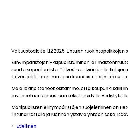
Valtuustoaloite 1.12.2025: Lintujen ruokintapaikkojen 
Elinympäristöjen yksipuolistuminen ja ilmastonmuutos l
suurta sopeutumista. Talvesta selviämiselle lintujen 
talven jäljiltä paremmassa kunnossa pesintä kautta 
Me allekirjoittaneet esitämme, että kaupunki sallii li
myönnetään ainoastaan rekisteröidyille yhdistyksille
Monipuolisten elinympäristöjen suojeleminen on tiete
lintuharrastajia ja luonnon ystäviä yhteen sekä lis
«
Edellinen