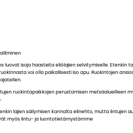
salliminen
uovat isoja haasteita eliölajien selvitymiselle. Etenkin ta
ruokinnasta voi olla paikallisesti iso apu. Ruokintojen ansi
ajatellen.
ntujen ruokintapaikkojen perustamisen metsäalueilleen myös 
.
nkin lajien säilymisen kannalta elinehto, mutta lintujen a
äävät myös lintu- ja luontotietämystämme