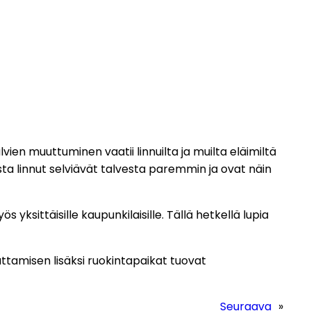
lvien muuttuminen vaatii linnuilta ja muilta eläimiltä
osta linnut selviävät talvesta paremmin ja ovat näin
yksittäisille kaupunkilaisille. Tällä hetkellä lupia
uttamisen lisäksi ruokintapaikat tuovat
Seuraava
»