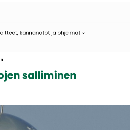
loitteet, kannanotot ja ohjelmat
en
ojen salliminen