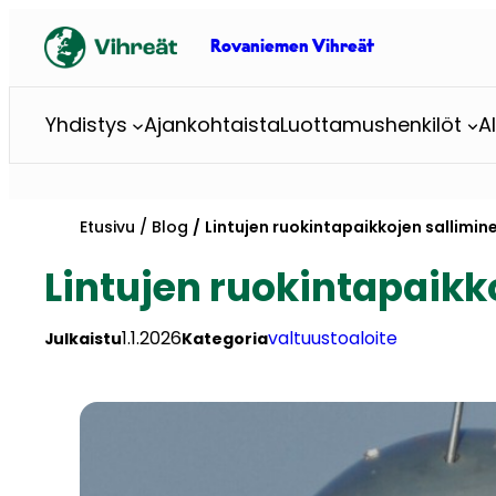
Siirry
sisältöön
Rovaniemen Vihreät
Yhdistys
Ajankohtaista
Luottamushenkilöt
A
Etusivu
Blog
Lintujen ruokintapaikkojen sallimin
Lintujen ruokintapaikk
1.1.2026
valtuustoaloite
Julkaistu
Kategoria