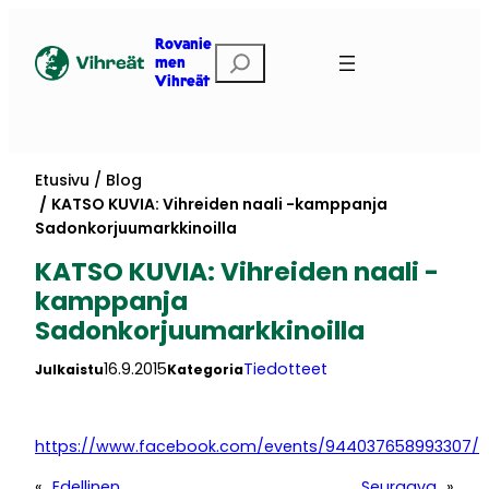
Siirry
sisältöön
Rovanie
Etsi
men
Vihreät
Etusivu
Blog
KATSO KUVIA: Vihreiden naali -kamppanja
Sadonkorjuumarkkinoilla
KATSO KUVIA: Vihreiden naali -
kamppanja
Sadonkorjuumarkkinoilla
16.9.2015
Tiedotteet
Julkaistu
Kategoria
https://www.facebook.com/events/944037658993307/
«
Edellinen
Seuraava
»