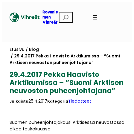
Siirry
sisältöön
Rovanie
Etsi
men
Vihreät
Etusivu
Blog
29.4.2017 Pekka Haavisto Arktikumissa – ”Suomi
Arktisen neuvoston puheenjohtajana”
29.4.2017 Pekka Haavisto
Arktikumissa – ”Suomi Arktisen
neuvoston puheenjohtajana”
25.4.2017
Tiedotteet
Julkaistu
Kategoria
Suomen puheenjohtajakausi Arktisessa neuvostossa
alkaa toukokuussa.