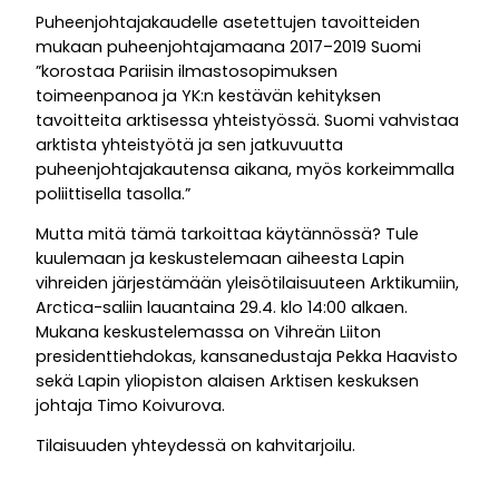
Puheenjohtajakaudelle asetettujen tavoitteiden
mukaan puheenjohtajamaana 2017–2019 Suomi
”korostaa Pariisin ilmastosopimuksen
toimeenpanoa ja YK:n kestävän kehityksen
tavoitteita arktisessa yhteistyössä. Suomi vahvistaa
arktista yhteistyötä ja sen jatkuvuutta
puheenjohtajakautensa aikana, myös korkeimmalla
poliittisella tasolla.”
Mutta mitä tämä tarkoittaa käytännössä? Tule
kuulemaan ja keskustelemaan aiheesta Lapin
vihreiden järjestämään yleisötilaisuuteen Arktikumiin,
Arctica-saliin lauantaina 29.4. klo 14:00 alkaen.
Mukana keskustelemassa on Vihreän Liiton
presidenttiehdokas, kansanedustaja Pekka Haavisto
sekä Lapin yliopiston alaisen Arktisen keskuksen
johtaja Timo Koivurova.
Tilaisuuden yhteydessä on kahvitarjoilu.