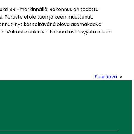
luksi SR –merkinnällä. Rakennus on todettu
. Peruste ei ole tuon jälkeen muuttunut,
dennut, nyt käsiteltävänä oleva asemakaava
. Valmistelunkin voi katsoa tästä syystä olleen
Seuraava
»