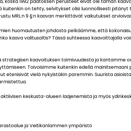
telua, koska 1992 päätöksen perusteet eivät ole tämän kaav
tä kuitenkin on tehty, selvitykset olisi luonnollisesti pitä
stu MRL:n 9 §:n kaavan merkittävät vaikutukset arvioivaa
tekemien huomautusten johdosta pelkäämme, että kokonai
iin. Onko kaava valitusaltis? Tässä suhteessa kaavoittajalla
stä strategisen kaavoituksen toimivuudesta ja kantamme
lyttämiseen. Toivoisimme kuitenkin edellä mainitsemaani
t etenisivät vielä nykyistäkin paremmin. Suurista asioista
armistettua.
visen keskusta-alueen laajenemista ja myös ydinkeskus
arastoalue ja Veitikanlammen ympäristö