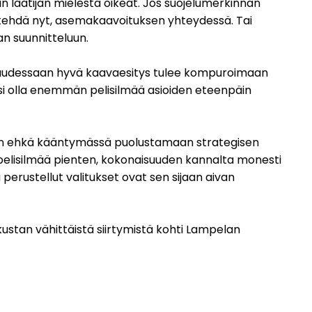
an laatijan mielestä oikeat. Jos suojelumerkinnän
nyt tehdä nyt, asemakaavoituksen yhteydessä. Tai
n suunnitteluun.
suudessaan hyvä kaavaesitys tulee kompuroimaan
 voisi olla enemmän pelisilmää asioiden eteenpäin
 on ehkä kääntymässä puolustamaan strategisen
 pelisilmää pienten, kokonaisuuden kannalta monesti
 perustellut valitukset ovat sen sijaan aivan
tan vähittäistä siirtymistä kohti Lampelan