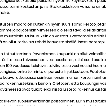
gissa keskeisellä paikalla, hyvien kulkuyhteyksien pääss
asiassa toimii keskustan ja ns. Eteläkeskuksen välisenä ai
aksi.
sten määrä on kuitenkin hyvin suuri. Tämä kertoo jotain, j
mme jopa jotenkin ylimielisen oloisella tavalla eli asiant
toksia. Muistutuksiin on vastattu vetoamalla erilaisiin p
on ollut tarkoitus tehdä kaavasta sisällöllisesti parempi.
lun toteuttamisen. Rovaniemen kaupunki on ollut voimalli
 Sellaisessa tulvassahan vesi nousisi niin, että suuri osa 
 100 vuodessa toistuviin tulviin, joissa vesi nousisi hu
gissa, jonka toiminta ei perustu linjakkuuteen. Päätöksiä
ole kaavaratkaisuissa suinkaan ensimmäinen kerta, näinh
lintaa rakennusteknisin keinoin. Olettaen, että kaupungin
avaiheessa ovat tiukat, eikä niistä luisteta rakennuskus
koskevan suojelumerkinnän poistaminen. ELY:n muistutukse