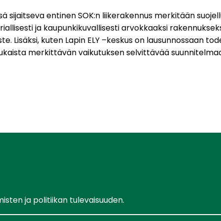
ä sijaitseva entinen SOK:n liikerakennus merkitään suojel
lisesti ja kaupunkikuvallisesti arvokkaaksi rakennukseksi
te. Lisäksi, kuten Lapin ELY –keskus on lausunnossaan to
kaista merkittävän vaikutuksen selvittävää suunnitelmaan
ten ja politiikan tulevaisuuden.