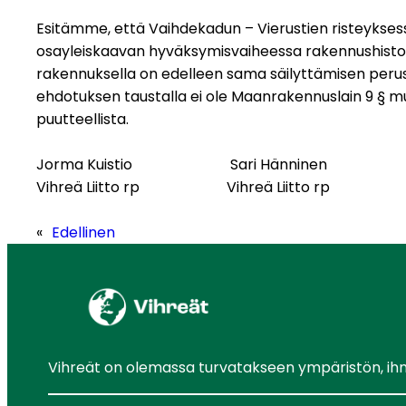
Esitämme, että Vaihdekadun – Vierustien risteyksess
osayleiskaavan hyväksymisvaiheessa rakennushistorial
rakennuksella on edelleen sama säilyttämisen perus
ehdotuksen taustalla ei ole Maanrakennuslain 9 § mu
puutteellista.
Jorma Kuistio Sari Hänninen
Vihreä Liitto rp Vihreä Liitto rp
«
Edellinen
Vihreät on olemassa turvatakseen ympäristön, ihmis