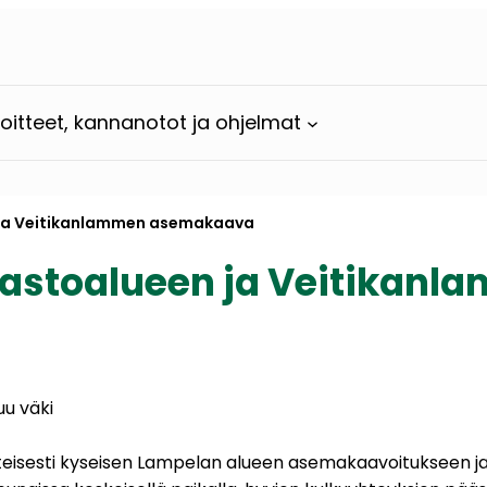
loitteet, kannanotot ja ohjelmat
n ja Veitikanlammen asemakaava
arastoalueen ja Veitika
uu väki
eisesti kyseisen Lampelan alueen asemakaavoitukseen ja