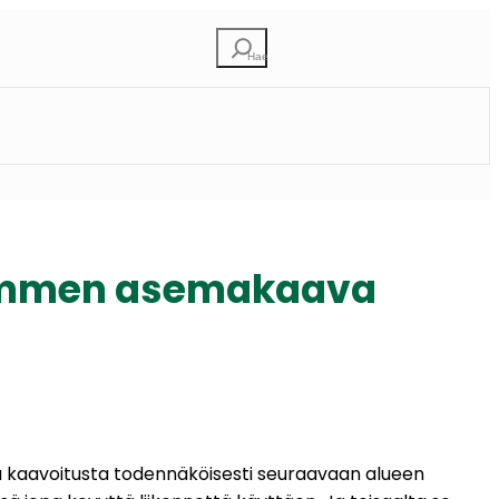
Etsi
nlammen asemakaava
 kaavoitusta todennäköisesti seuraavaan alueen