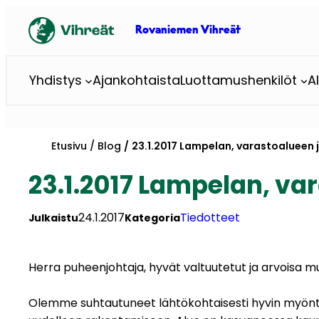
Siirry
sisältöön
Rovaniemen Vihreät
Yhdistys
Ajankohtaista
Luottamushenkilöt
A
Etusivu
Blog
23.1.2017 Lampelan, varastoaluee
23.1.2017 Lampelan, v
24.1.2017
Tiedotteet
Julkaistu
Kategoria
Herra puheenjohtaja, hyvät valtuutetut ja arvoisa m
Olemme suhtautuneet lähtökohtaisesti hyvin myönt