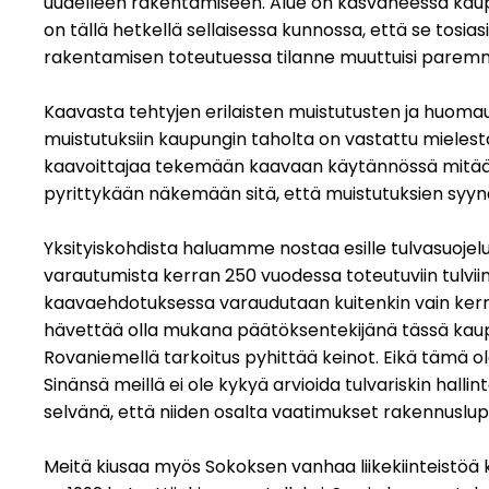
uudelleen rakentamiseen. Alue on kasvaneessa kaupun
on tällä hetkellä sellaisessa kunnossa, että se tosi
rakentamisen toteutuessa tilanne muuttuisi paremm
Kaavasta tehtyjen erilaisten muistutusten ja huomautu
muistutuksiin kaupungin taholta on vastattu mielestä
kaavoittajaa tekemään kaavaan käytännössä mitään muu
pyrittykään näkemään sitä, että muistutuksien syynä 
Yksityiskohdista haluamme nostaa esille tulvasuoje
varautumista kerran 250 vuodessa toteutuviin tulviin.
kaavaehdotuksessa varaudutaan kuitenkin vain kerran
hävettää olla mukana päätöksentekijänä tässä kaupun
Rovaniemellä tarkoitus pyhittää keinot. Eikä tämä 
Sinänsä meillä ei ole kykyä arvioida tulvariskin hal
selvänä, että niiden osalta vaatimukset rakennuslup
Meitä kiusaa myös Sokoksen vanhaa liikekiinteistöä 