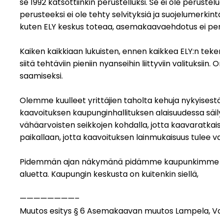
se 1992 katsottiinkin perustelluksi. Se ei ole perus
perusteeksi ei ole tehty selvityksiä ja suojelumerkin
kuten ELY keskus toteaa, asemakaavaehdotus ei peru
Kaiken kaikkiaan lukuisten, ennen kaikkea ELY:n 
siitä tehtäviin pieniin nyanseihin liittyviin valituks
saamiseksi.
Olemme kuulleet yrittäjien taholta kehuja nykyise
kaavoituksen kaupunginhallituksen alaisuudessa säi
vähäarvoisten seikkojen kohdalla, jotta kaavaratkaisu
paikallaan, jotta kaavoituksen lainmukaisuus tulee v
Pidemmän ajan näkymänä pidämme kaupunkimme aktii
aluetta. Kaupungin keskusta on kuitenkin siellä,
————————–
Muutos esitys § 6 Asemakaavan muutos Lampela, V