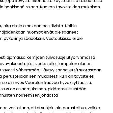
ä jopa kevyttä liikennettä käyttäen. Ja toisaalta se
nakin henkisenä rajana. Kaavan tavoitteiden mukaisen
oka ei ole ainakaan positiivista. Näihin
untijoidenkaan huomiot eivät ole saaneet
ykäliin ja säädöksiin. Vastauksissa ei ole
sesti ajamassa Kemijoen tulvasuojelutyöryhmässä
kaava-alueesta jäisi veden alle. Lampelan alueen
omattavasti vähemmän. Täytyy sanoa, että suorastaan
 perustellaan sen mukaisesti kuin on tavoite eli
än se oli myös Vaaralan kaavaa hyväksyttäessä.
 vastaus on asianmukainen, pidämme itsestään
tannusten nousemisen johdosta.
en vastataan, ettei suojelu ole perusteltua, vaikka